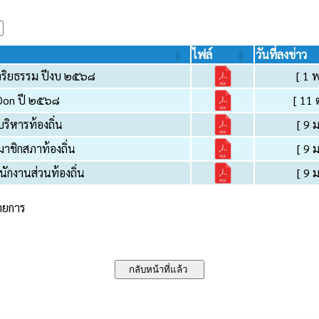
ไฟล์
วันที่ลงข่าว
นจริยธรรม ปีงบ ๒๕๖๘
[ 1 
 Don ปี ๒๕๖๘
[ 11 
ริหารท้องถิ่น
[ 9 
าชิกสภาท้องถิ่น
[ 9 
กงานส่วนท้องถิ่น
[ 9 
รายการ