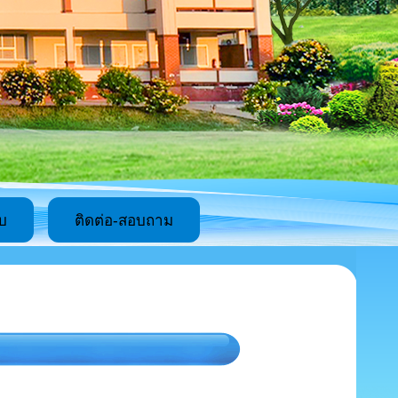
บ
ติดต่อ-สอบถาม